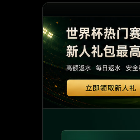
在
杏彩体育
，您可